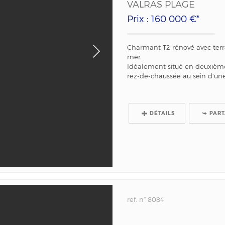
VALRAS PLAGE
Prix : 160 000 €*
Charmant T2 rénové avec terr
mer
Idéalement situé en deuxièm
rez-de-chaussée au sein d’une
DÉTAILS
PAR
ref. n° 8084