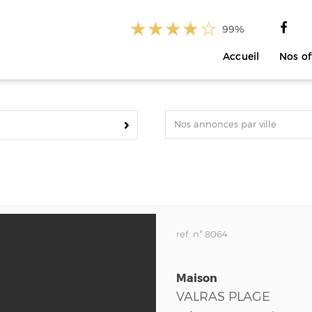
99%
Accueil
Nos of
Nos annonces par ville
ref. n° 8064
Maison
VALRAS PLAGE