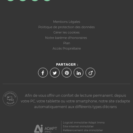
Mentions Légales
Politique de protection des données
Gérer les cookies
Notre barème d'honoraires
Plan
Accès Propriétaire
PARTAGER :
Afin de vous offrir un confort de lecture permanent, depuis
votre PC, votre tablette ou votre smartphone, notre site s'adapte
automatiquement aux différents types d'écrans
Logiciel immobilier Adapt Immo
Site internet immobilier
Référencement site immobilier