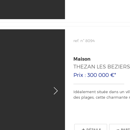
ref. n° 8094
Maison
THEZAN LES BEZIER
Prix : 300 000 €*
Idéalement située dans un vil
des plages, cette charmante m
DÉTAILS
PAR