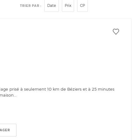
Date
Prix
CP
TRIER PAR :
S
lage prisé à seulement 10 km de Béziers et à 25 minutes
aison...
TAGER