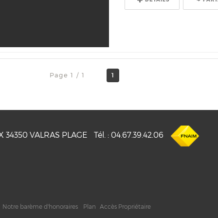
Page 1 / 1
1
UX
34350
VALRAS PLAGE
Tél.
:
04.67.39.42.06
Notre barème d'honoraires
Plan
Accès Propriétaire