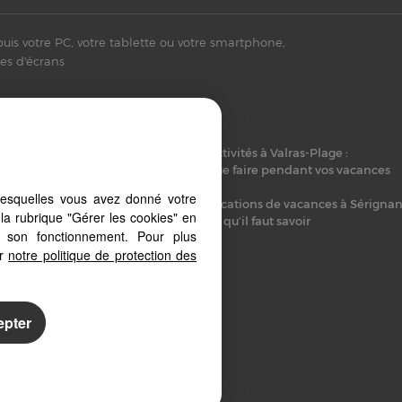
puis votre PC, votre tablette ou votre smartphone,
es d'écrans
iers (34490)
Activités à Valras-Plage :
 Beziers (34420)
que faire pendant vos vacances
10)
lesquelles vous avez donné votre
Locations de vacances à Sérignan
la rubrique "Gérer les cookies" en
ce qu’il faut savoir
ces Valras-Plage :
à son fonctionnement. Pour plus
logement idéal
er
notre politique de protection des
epter