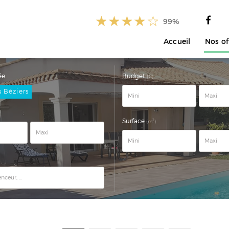
99%
Accueil
Nos of
ée
Budget
(€)
s Béziers
Surface
2
(m
)