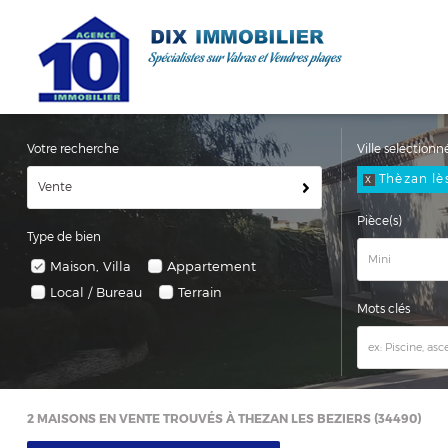
Votre recherche
Ville selectionn
Thèzan lè
X
Vente
Pièce(s)
Type de bien
Maison, Villa
Appartement
Local / Bureau
Terrain
Mots clés
2
MAISONS EN VENTE TROUVÉS À THEZAN LES BEZIERS (34490)