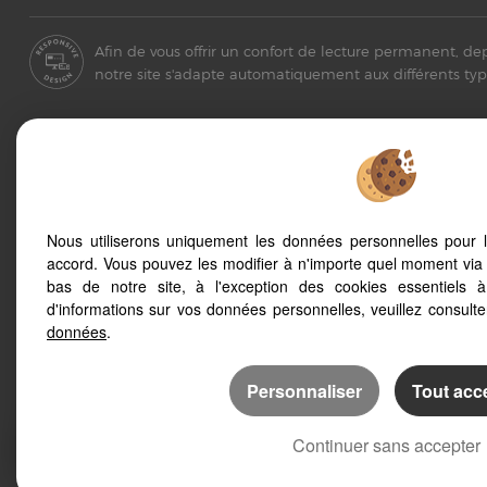
Afin de vous offrir un confort de lecture permanent, de
notre site s'adapte automatiquement aux différents typ
Valras Plage (34350)
Thezan Les Bez
Sauvian (34410)
Villeneuve Les
Serignan (34410)
Lespignan (347
Nous utiliserons uniquement les données personnelles pour 
Beziers (34500)
accord. Vous pouvez les modifier à n'importe quel moment via 
Location vacan
Nissan Lez Enserune (34440)
bas de notre site, à l'exception des cookies essentiels 
trouvez votre 
Vendres (34350)
d'informations sur vos données personnelles, veuillez consult
données
.
Personnaliser
Tout acc
Continuer sans accepter