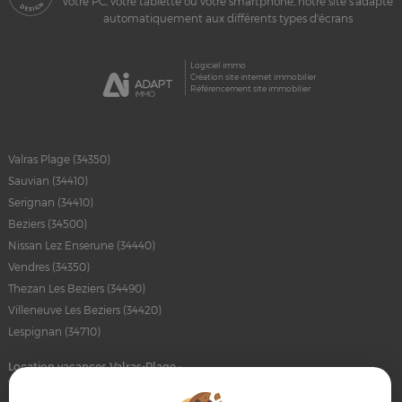
votre PC, votre tablette ou votre smartphone, notre site s'adapte
automatiquement aux différents types d'écrans
Logiciel immo
Création site internet immobilier
Référencement site immobilier
Valras Plage (34350)
Sauvian (34410)
Serignan (34410)
Beziers (34500)
Nissan Lez Enserune (34440)
Vendres (34350)
Thezan Les Beziers (34490)
Villeneuve Les Beziers (34420)
Lespignan (34710)
Location vacances Valras-Plage :
trouvez votre logement idéal