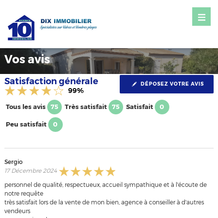
Vos avis
Satisfaction générale
DÉPOSEZ VOTRE AVIS
99%
Tous les avis
Très satisfait
Satisfait
75
75
0
Peu satisfait
0
Sergio
17 Décembre 2024
personnel de qualité, respectueux, accueil sympathique et à l'écoute de
notre requête
très satisfait lors de la vente de mon bien, agence à conseiller à d'autres
vendeurs