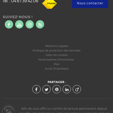
Tél.
:
04.67.39.42.06
Nous contacter
SUIVEZ-NOUS !
Mentions Légales
Politique de protection des données
Gérer les cookies
Notre barème d'honoraires
Plan
Accès Propriétaire
PARTAGER :
Afin de vous offrir un confort de lecture permanent, depuis