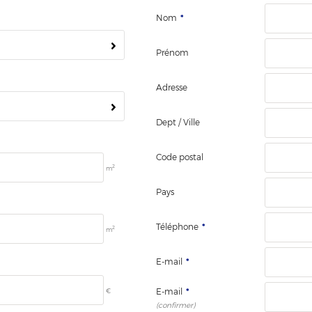
Nom
*
Prénom
Adresse
Dept / Ville
Code postal
2
m
Pays
Téléphone
*
2
m
E-mail
*
€
E-mail
*
(confirmer)