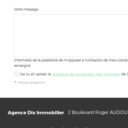
Votre message
Informé(e) de la possibilité de m'opposer à l'utilisation de mes coo
renseigné.
J'ai lu et valide la
politique de protection des données
de 
*
Champs obligatoires
Agence Dix Immobilier
2 Boulevard Roger AUDO