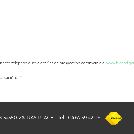
rdonnées téléphoniques à des fins de prospection commerciale (
www.bloctel.gou
la société.
*
UX
34350
VALRAS PLAGE
Tél.
:
04.67.39.42.06