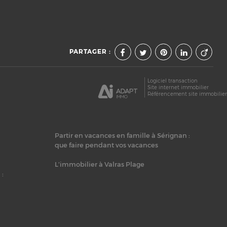
PARTAGER :
Logiciel transaction
Site internet immobilier
Référencement site immobilie
Partir en vacances en famille à Sérignan :
que faire pendant vos vacances
L’immobilier à Valras Plage
 :