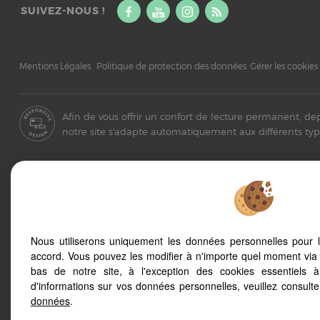
SUIVEZ-NOUS !
Mentions Légales
Politique de protection des données
Gérer les cookies
Afin de vous offrir un confort de lecture permanent, de
notre site s'adapte automatiquement aux différents typ
Valras Plage (34350)
Thezan Les Bez
Sauvian (34410)
Lespignan (347
Beziers (34500)
Villeneuve Les
Nous utiliserons uniquement les données personnelles pour 
Serignan (34410)
accord. Vous pouvez les modifier à n'importe quel moment via 
Location vacan
Nissan Lez Enserune (34440)
bas de notre site, à l'exception des cookies essentiels 
trouvez votre 
Vendres (34350)
d'informations sur vos données personnelles, veuillez consult
données
.