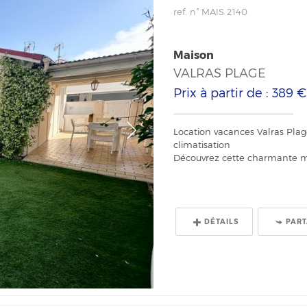
ref. n° MAIS 2140
Maison
VALRAS PLAGE
Prix à partir de : 389 
Location vacances Valras Plag
climatisation
Découvrez cette charmante mai
DÉTAILS
PAR