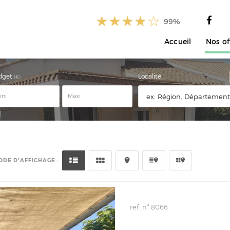
99%
Accueil
Nos of
dget
Localité
(€)
ODE D'AFFICHAGE :
ref. n° 8066