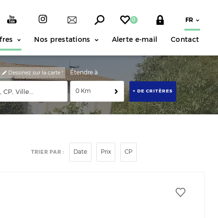
0
fres
Nos prestations
Alerte e-mail
Contact
Étendre à
Dessinez sur la carte !
0 Km
+ DE CRITÈRES
Date
Prix
CP
TRIER PAR :