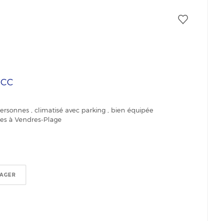
€
CC
rsonnes , climatisé avec parking , bien équipée
ges à Vendres-Plage
TAGER