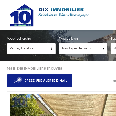
Votre recherche :
Type de bien
Bu
Vente / Location
Tous types de biens
169
BIENS IMMOBILIERS TROUVÉS
CRÉEZ UNE ALERTE E-MAIL
M