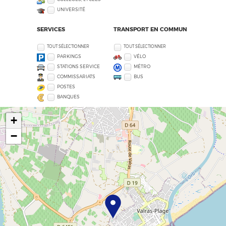
UNIVERSITÉ
SERVICES
TRANSPORT EN COMMUN
TOUT SÉLECTIONNER
TOUT SÉLECTIONNER
PARKINGS
VÉLO
STATIONS SERVICE
MÉTRO
COMMISSARIATS
BUS
POSTES
BANQUES
+
−