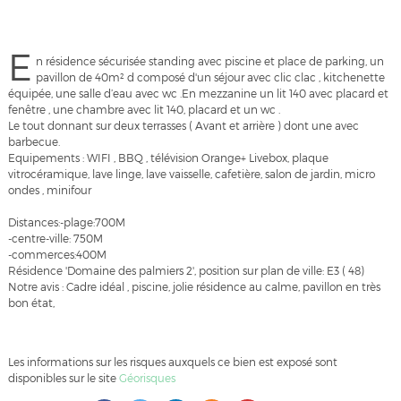
E
n résidence sécurisée standing avec piscine et place de parking, un
pavillon de 40m² d composé d'un séjour avec clic clac , kitchenette
équipée, une salle d’eau avec wc .En mezzanine un lit 140 avec placard et
fenêtre , une chambre avec lit 140, placard et un wc .
Le tout donnant sur deux terrasses ( Avant et arrière ) dont une avec
barbecue.
Equipements : WIFI , BBQ , télévision Orange+ Livebox, plaque
vitrocéramique, lave linge, lave vaisselle, cafetière, salon de jardin, micro
ondes , minifour
Distances:-plage:700M
-centre-ville: 750M
-commerces:400M
Résidence 'Domaine des palmiers 2', position sur plan de ville: E3 ( 48)
Notre avis : Cadre idéal , piscine, jolie résidence au calme, pavillon en très
bon état,
Les informations sur les risques auxquels ce bien est exposé sont
disponibles sur le site
Géorisques