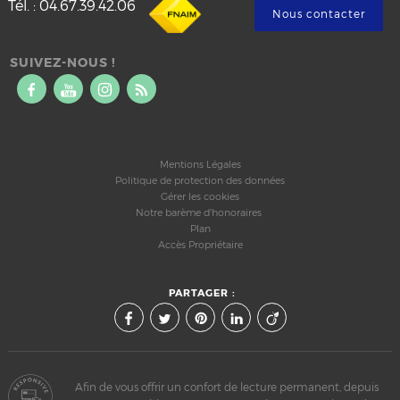
Tél.
:
04.67.39.42.06
Nous contacter
SUIVEZ-NOUS !
Mentions Légales
Politique de protection des données
Gérer les cookies
Notre barème d'honoraires
Plan
Accès Propriétaire
PARTAGER :
Afin de vous offrir un confort de lecture permanent, depuis