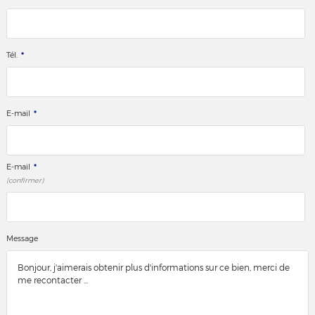
*
Tél.
*
E-mail
*
E-mail
(confirmer)
Message