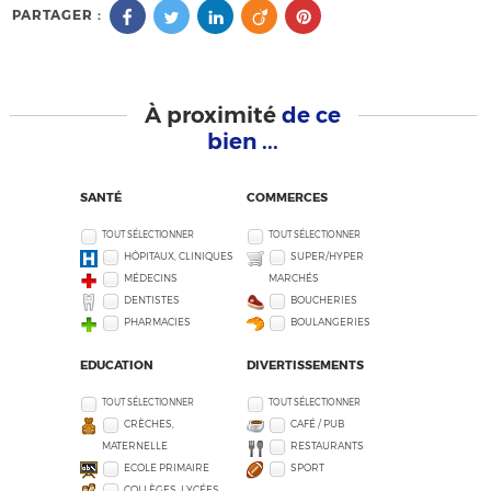
PARTAGER :
À proximité
de ce
bien ...
SANTÉ
COMMERCES
TOUT SÉLECTIONNER
TOUT SÉLECTIONNER
HÔPITAUX, CLINIQUES
SUPER/HYPER
MÉDECINS
MARCHÉS
DENTISTES
BOUCHERIES
PHARMACIES
BOULANGERIES
EDUCATION
DIVERTISSEMENTS
TOUT SÉLECTIONNER
TOUT SÉLECTIONNER
CRÈCHES,
CAFÉ / PUB
MATERNELLE
RESTAURANTS
ECOLE PRIMAIRE
SPORT
COLLÈGES, LYCÉES