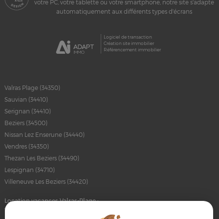
votre PC, votre tablette ou votre smartphone, notre site s'adapte
automatiquement aux différents types d'écrans
Logiciel de transaction
Création site immobilier
Référencement immobilier
Valras Plage (34350)
Sauvian (34410)
Serignan (34410)
Beziers (34500)
Nissan Lez Enserune (34440)
Vendres (34350)
Thezan Les Beziers (34490)
Lespignan (34710)
Villeneuve Les Beziers (34420)
Location vacances Valras-Plage :
trouvez votre logement idéal