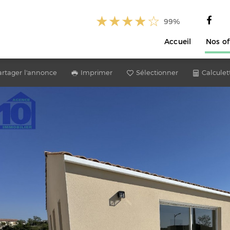
99%
Accueil
Nos of
artager l'annonce
Imprimer
Sélectionner
Calculet