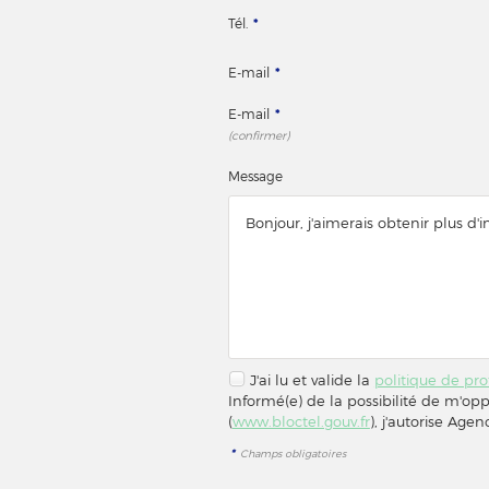
Tél.
*
E-mail
*
E-mail
*
(confirmer)
Message
J'ai lu et valide la
politique de pr
Informé(e) de la possibilité de m'op
(
www.bloctel.gouv.fr
), j'autorise Ag
*
Champs obligatoires