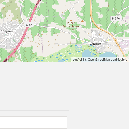
Leaflet
| © OpenStreetMap contributors