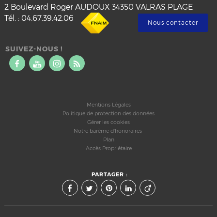
2 Boulevard Roger AUDOUX
34350
VALRAS PLAGE
Tél.
:
04.67.39.42.06
Nous contacter
SUIVEZ-NOUS !
Mentions Légales
Politique de protection des données
Gérer les cookies
Notre barème d'honoraires
Plan
Accès Propriétaire
PARTAGER :