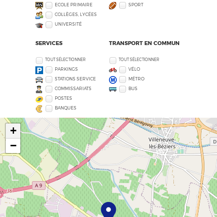
ECOLE PRIMAIRE
SPORT
COLLÈGES, LYCÉES
UNIVERSITÉ
SERVICES
TRANSPORT EN COMMUN
TOUT SÉLECTIONNER
TOUT SÉLECTIONNER
PARKINGS
VÉLO
STATIONS SERVICE
MÉTRO
COMMISSARIATS
BUS
POSTES
BANQUES
+
−