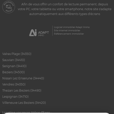
Afin de vous offrir un confort de lecture permanent, depuis
votre PC, votre tablette ou votre smartphone, notre site s'adapte
automatiquement aux différents types d'écrans
Logiciel immobilier Adapt Immo
Site internet immobilier
Référencement immobilier
Valras Plage (34350)
Sauvian (34410)
Serignan (34410)
Beziers (34500)
Nissan Lez Enserune (34440)
Vendres (34350)
Thezan Les Beziers (34490)
Lespignan (34710)
Villeneuve Les Beziers (34420)
Location vacances Valras-Plage :