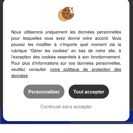
trouvez votre logement idéal
Activités à Valras-Plage :
que faire pendant vos vacances
Locations de vacances à Sérignan :
Nous utiliserons uniquement les données personnelles
ce qu’il faut savoir
pour lesquelles vous avez donné votre accord. Vous
pouvez les modifier à n'importe quel moment via la
Partir en vacances en famille à Sérignan :
rubrique "Gérer les cookies" en bas de notre site, à
que faire pendant vos vacances
l'exception des cookies essentiels à son fonctionnement.
Pour plus d'informations sur vos données personnelles,
L’immobilier à Valras Plage
veuillez consulter
notre politique de protection des
données
.
Personnaliser
Tout accepter
Continuer sans accepter
APPELER
NOUS CONTACTER