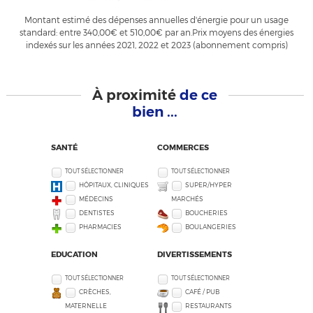
Montant estimé des dépenses annuelles d'énergie pour un usage
standard: entre 340,00€ et 510,00€ par an.Prix moyens des énergies
indexés sur les années 2021, 2022 et 2023 (abonnement compris)
À proximité
de ce
bien ...
SANTÉ
COMMERCES
TOUT SÉLECTIONNER
TOUT SÉLECTIONNER
HÔPITAUX, CLINIQUES
SUPER/HYPER
MÉDECINS
MARCHÉS
DENTISTES
BOUCHERIES
PHARMACIES
BOULANGERIES
EDUCATION
DIVERTISSEMENTS
TOUT SÉLECTIONNER
TOUT SÉLECTIONNER
CRÈCHES,
CAFÉ / PUB
MATERNELLE
RESTAURANTS