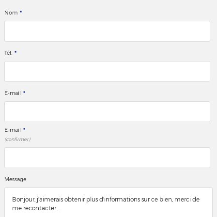
*
Nom
*
Tél.
*
E-mail
*
E-mail
(confirmer)
Message