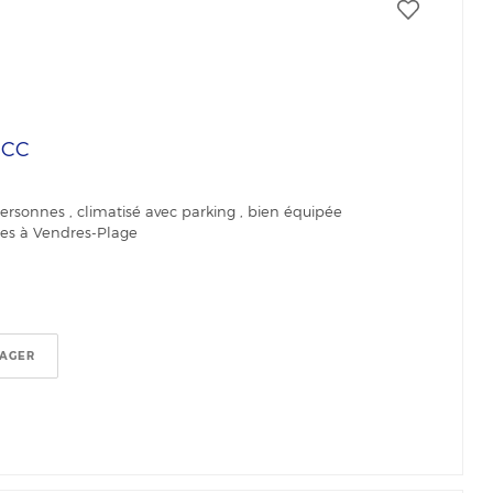
€
CC
rsonnes , climatisé avec parking , bien équipée
ges à Vendres-Plage
TAGER