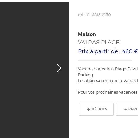
ref. n° MAIS 2130
Maison
VALRAS PLAGE
Prix à partir de : 460 
Vacances à Valras Plage Pavill
Parking
Location saisonnière à Valras-
Pour vos prochaines vacances à
DÉTAILS
PAR