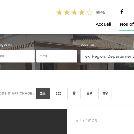
99%
Accueil
Nos of
dget
Localité
(€)
ODE D'AFFICHAGE :
ref. n° 8106