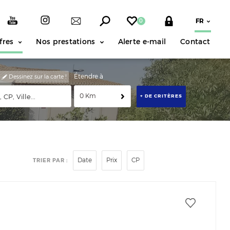
0
fres
Nos prestations
Alerte e-mail
Contact
Étendre à
Dessinez sur la carte !
0 Km
+ DE CRITÈRES
Date
Prix
CP
TRIER PAR :